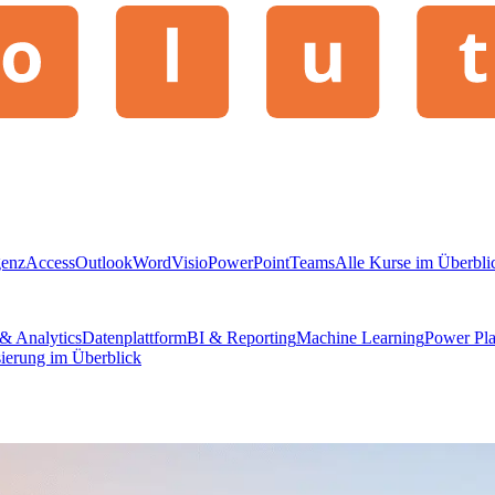
genz
Access
Outlook
Word
Visio
PowerPoint
Teams
Alle Kurse im Überbli
& Analytics
Datenplattform
BI & Reporting
Machine Learning
Power Pla
sierung im Überblick