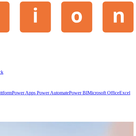
ck
ttform
Power Apps
Power Automate
Power BI
Microsoft Office
Excel