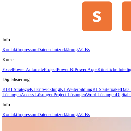
Info
Kontakt
Impressum
Datenschutzerklärung
AGBs
Kurse
Excel
Power Automate
Project
Power BI
Power Apps
Künstliche Intelli
Digitalisierung
KI
KI-Strategie
KI-Entwicklung
KI-Weiterbildung
KI-Starterpaket
Data 
Lösungen
Access Lösungen
Project Lösungen
Word Lösungen
Digitali
Info
Kontakt
Impressum
Datenschutzerklärung
AGBs