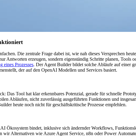
ktioniert
fachen. Die zentrale Frage dabei ist, wie nah dieses Versprechen heute
nur Antworten erzeugen, sondern eigenständig Schritte planen, Tools ode
g eines Prozesses
. Der Agent Builder bildet solche Abläufe auf einer 
stellt, der auf den OpenAI Modellen und Services basiert.
: Das Tool hat klar erkennbares Potenzial, gerade für schnelle Prototy
abilen Abläufen, nicht zuverlässig ausgeführten Funktionen und insges
Builder heute noch nicht für geschäftskritische Prozesse empfehlen.
 Ökosystem bindet, inklusive sich ändernder Workflows, Funktionslogi
hen wir Alternativen wie Azure Agent Service, n8n oder Power Automate