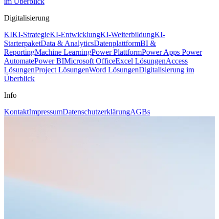
im Überblick
Digitalisierung
KI
KI-Strategie
KI-Entwicklung
KI-Weiterbildung
KI-
Starterpaket
Data & Analytics
Datenplattform
BI &
Reporting
Machine Learning
Power Plattform
Power Apps
Power
Automate
Power BI
Microsoft Office
Excel Lösungen
Access
Lösungen
Project Lösungen
Word Lösungen
Digitalisierung im
Überblick
Info
Kontakt
Impressum
Datenschutzerklärung
AGBs