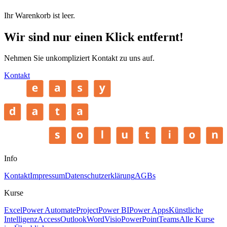
Ihr Warenkorb ist leer.
Wir sind nur einen Klick entfernt!
Nehmen Sie unkompliziert Kontakt zu uns auf.
Kontakt
Info
Kontakt
Impressum
Datenschutzerklärung
AGBs
Kurse
Excel
Power Automate
Project
Power BI
Power Apps
Künstliche
Intelligenz
Access
Outlook
Word
Visio
PowerPoint
Teams
Alle Kurse